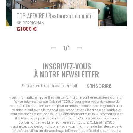
TOP AFFAIRE ! Restaurant du midi !
66 PERPIGNAN
121 880 €
1/1
INSCRIVEZ-VOUS
À NOTRE NEWSLETTER
S'INSCRIRE
« Les informations recueillies sur ce formulaire sont enregistrées dans un
fichier informatisé par Cabinet TECSUD pour gérer votre demande de
contact. Elles sont conservées pour la durée nécessaire à la gestion de la
relation client dans le respect des prescriptions légales applicables et
sont destinées à nos conseillers Conformément à la loi « informatique et
libertés », vous pouvez exercer votre droit d'accès aux données vous
concernant et les faire rectifier en contactant Cabinet TECSUD
cabinettecsudice@gmail.com. Nous vous informons de l'existence de la
liste d'opposition au démarchage téléphonique « Bloctel », sur laquelle