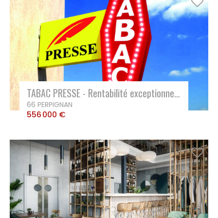
CONTACT
MON COMPTE
NOTRE GROUPE
Vousfinancer Narbonne
Immo Fox
TABAC PRESSE - Rentabilité exceptionnelle
66 PERPIGNAN
556 000 €