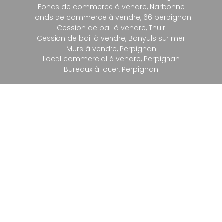
Fonds de commerce à vendre, Narbonne
Fonds de commerce à vendre, 66 perpignan
Cession de bail à vendre, Thuir
Cession de bail à vendre, Banyuls sur mer
Murs à vendre, Perpignan
Local commercial à vendre, Perpignan
Bureaux à louer, Perpignan