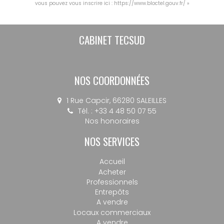
vous pouvez vous inscrire ici :
https://www.bloctel.gouv.fr/
»
CABINET TECSUD
NOS COORDONNÉES
1 Rue Capcir, 66280 SALEILLES
Tél. : +33 4 48 50 07 55
Nos honoraires
NOS SERVICES
Accueil
Acheter
Professionnels
Entrepôts
A vendre
Locaux commerciaux
A vendre