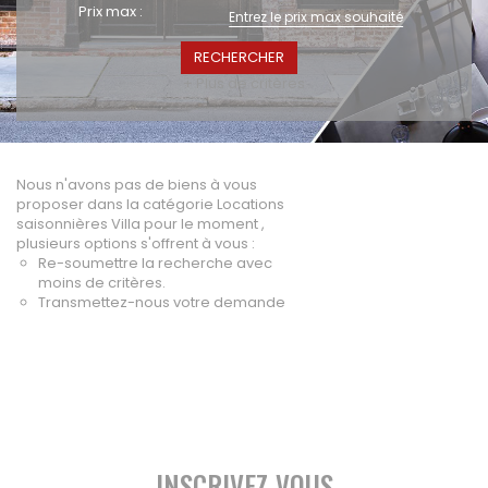
Prix max :
A vendre
Fonds de commerce
High-Tech
+ Plus de critères
Hotel / Rest / Bar
Commerces Prox.
Distribution
Nous n'avons pas de biens à vous
Beauté / Coiffure
proposer dans la catégorie Locations
Equipement
saisonnières Villa pour le moment ,
plusieurs options s'offrent à vous :
BTP
Re-soumettre la recherche avec
Artisanat
moins de critères.
Transport / Garage
Transmettez-nous votre demande
Imprimerie / Comm.
Industrie
VENDRE
NOTRE AGENCE
INSCRIVEZ-VOUS