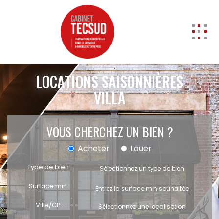
ACCUEIL
LOCATIONS SAISONNIÈRES
ACHETER
VILLA
Professionnels
Entrepôts
A vendre
VOUS CHERCHEZ UN BIEN ?
Locaux commerciaux
Acheter
Louer
A vendre
A louer
Type de bien :
Sélectionnez un type de bien
Cession de Droit au bail
Surface min :
Murs
Transmission d'entreprise
Ville/CP :
Sélectionnez une localisation
Local d'activités