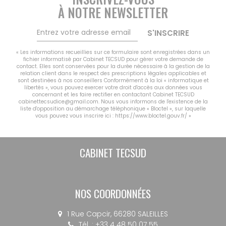
CONTACT
À NOTRE NEWSLETTER
MON COMPTE
S'INSCRIRE
NOTRE GROUPE
Vousfinancer Narbonne
« Les informations recueillies sur ce formulaire sont enregistrées dans un
fichier informatisé par Cabinet TECSUD pour gérer votre demande de
Immo Fox
contact. Elles sont conservées pour la durée nécessaire à la gestion de la
relation client dans le respect des prescriptions légales applicables et
sont destinées à nos conseillers Conformément à la loi « informatique et
libertés », vous pouvez exercer votre droit d'accès aux données vous
concernant et les faire rectifier en contactant Cabinet TECSUD
cabinettecsudice@gmail.com. Nous vous informons de l'existence de la
liste d'opposition au démarchage téléphonique « Bloctel », sur laquelle
vous pouvez vous inscrire ici :
https://www.bloctel.gouv.fr/
»
CABINET TECSUD
NOS COORDONNÉES
1 Rue Capcir, 66280 SALEILLES
Tél. : +33 4 48 50 07 55