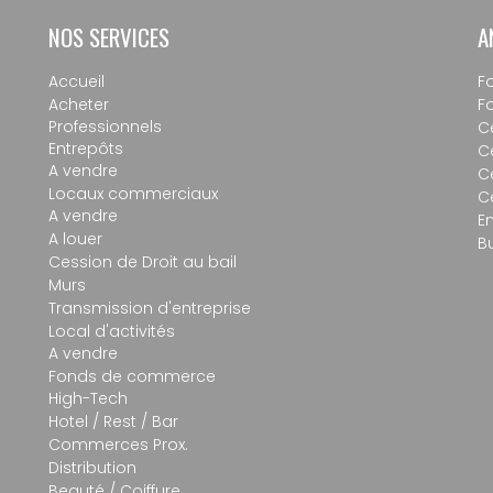
NOS SERVICES
A
Accueil
F
Acheter
F
Professionnels
C
Entrepôts
C
A vendre
C
Locaux commerciaux
C
A vendre
E
A louer
B
Cession de Droit au bail
Murs
Transmission d'entreprise
Local d'activités
A vendre
Fonds de commerce
High-Tech
Hotel / Rest / Bar
Commerces Prox.
Distribution
Beauté / Coiffure