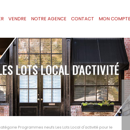
ER
VENDRE
NOTRE AGENCE
CONTACT
MON COMPT
S LOTS LOCAL D'ACTIVITÉ
atégorie Programmes neufs Les Lots Local d'activité pour le