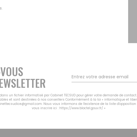
s.
-VOUS
EWSLETTER
s dans un fichier informatisé par Cabinet TECSUD pour gérer votre demande de contact.
cables et sont destinées à nos conseillers Conformément à la loi « informatique et libe
binettecsudice@gmail.com. Nous vous informons de l'existence de la liste d'oppositio
vous inscrire ici :
https://www.bloctel.gouv.fr/
»