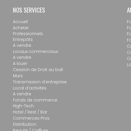
NOS SERVICES
A
Accueil
F
Acheter
F
Professionnels
F
Entrepôts
F
A vendre
C
Locaux commerciaux
C
A vendre
C
A louer
L
Cession de Droit au bail
Murs
Transmission d'entreprise
Local d'activités
A vendre
Fonds de commerce
High-Tech
Hotel / Rest / Bar
Commerces Prox.
Distribution
Beauté / Coiffure