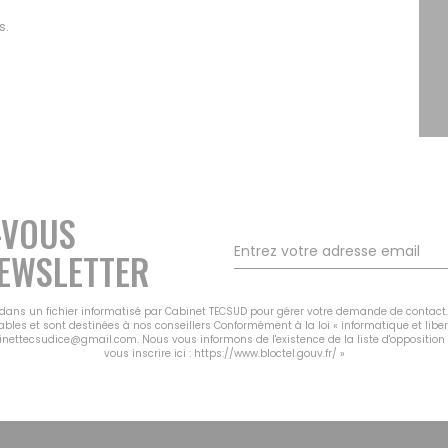
s.
-VOUS
EWSLETTER
s dans un fichier informatisé par Cabinet TECSUD pour gérer votre demande de contact.
cables et sont destinées à nos conseillers Conformément à la loi « informatique et libe
binettecsudice@gmail.com. Nous vous informons de l'existence de la liste d'oppositio
vous inscrire ici :
https://www.bloctel.gouv.fr/
»