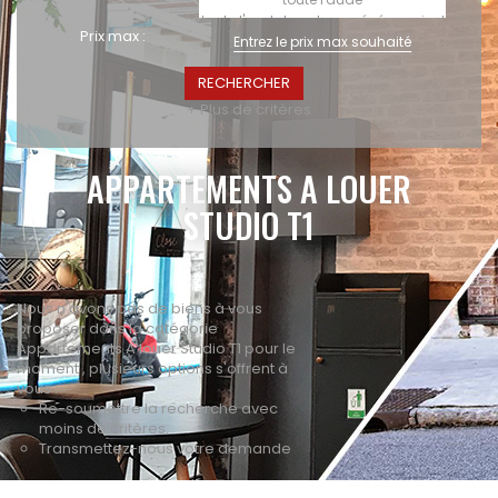
Prix max :
+ Plus de critères
APPARTEMENTS A LOUER
STUDIO T1
Nous n'avons pas de biens à vous
proposer dans la catégorie
Appartements A louer Studio T1 pour le
moment , plusieurs options s'offrent à
vous :
Re-soumettre la recherche avec
moins de critères.
Transmettez-nous votre demande