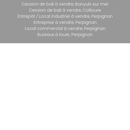
Cession de bail à vendre, Banyuls sur mer
Cession de bail à vendre, Collioure
Entrepôt / Local industriel à vendre, Perpignan
Entreprise à vendre, Perpignan
Local commercial à vendre, Perpignan
Bureaux à louer, Perpignan