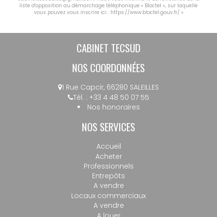
liste d'opposition au démarchage téléphonique « Bloctel », sur laquelle
vous pouvez vous inscrire ici :
https://www.bloctel.gouv.fr/
»
CABINET TECSUD
NOS COORDONNÉES
1 Rue Capcir, 66280 SALEILLES
Tél. : +33 4 48 50 07 55
Nos honoraires
NOS SERVICES
Accueil
Acheter
Professionnels
Entrepôts
A vendre
Locaux commerciaux
A vendre
A louer