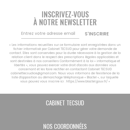
CONTACT
MON COMPTE
INSCRIVEZ-VOUS
À NOTRE NEWSLETTER
NOTRE GROUPE
Vousfinancer Narbonne
S'INSCRIRE
Immo Fox
« Les informations recueillies sur ce formulaire sont enregistrées dans un
fichier informatisé par Cabinet TECSUD pour gérer votre demande de
contact. Elles sont conservées pour la durée nécessaire à la gestion de la
relation client dans le respect des prescriptions légales applicables et
sont destinées à nos conseillers Conformément à la loi « informatique et
libertés », vous pouvez exercer votre droit d'accès aux données vous
concernant et les faire rectifier en contactant Cabinet TECSUD
cabinettecsudice@gmail.com. Nous vous informons de l'existence de la
liste d'opposition au démarchage téléphonique « Bloctel », sur laquelle
vous pouvez vous inscrire ici :
https://www.bloctel.gouv.fr/
»
CABINET TECSUD
NOS COORDONNÉES