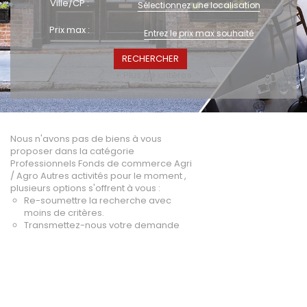
Ville/CP :
Sélectionnez une localisation
A vendre
Prix max :
Fonds de commerce
High-Tech
Hotel / Rest / Bar
+ Plus de critères
Commerces Prox.
Distribution
Beauté / Coiffure
Equipement
Nous n'avons pas de biens à vous
proposer dans la catégorie
BTP
Professionnels Fonds de commerce Agri
Artisanat
/ Agro Autres activités pour le moment ,
plusieurs options s'offrent à vous :
Transport / Garage
Re-soumettre la recherche avec
Imprimerie / Comm.
moins de critères.
Transmettez-nous votre demande
Industrie
VENDRE
NOTRE AGENCE