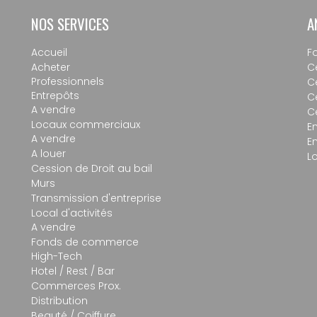
NOS SERVICES
A
Accueil
F
Acheter
C
Professionnels
C
Entrepôts
C
A vendre
C
Locaux commerciaux
En
A vendre
E
A louer
L
Cession de Droit au bail
Murs
Transmission d'entreprise
Local d'activités
A vendre
Fonds de commerce
High-Tech
Hotel / Rest / Bar
Commerces Prox.
Distribution
Beauté / Coiffure