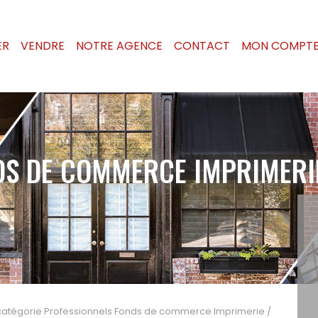
ER
VENDRE
NOTRE AGENCE
CONTACT
MON COMPT
DS DE COMMERCE IMPRIMERI
 catégorie Professionnels Fonds de commerce Imprimerie /