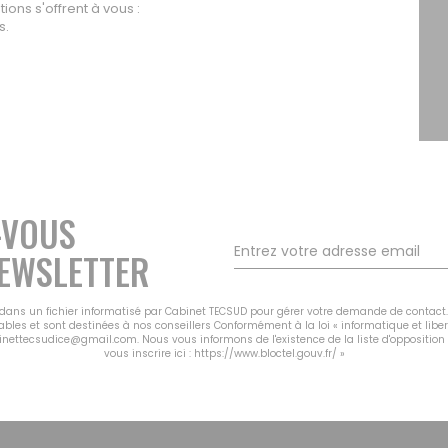
ons s'offrent à vous :
s.
-VOUS
EWSLETTER
s dans un fichier informatisé par Cabinet TECSUD pour gérer votre demande de contact.
cables et sont destinées à nos conseillers Conformément à la loi « informatique et libe
binettecsudice@gmail.com. Nous vous informons de l'existence de la liste d'oppositio
vous inscrire ici :
https://www.bloctel.gouv.fr/
»