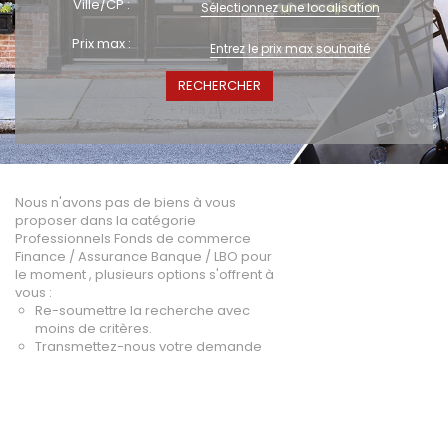
Ville/CP :
Sélectionnez une localisation
A vendre
Prix max :
Fonds de commerce
High-Tech
Hotel / Rest / Bar
+ Plus de critères
Commerces Prox.
Distribution
Beauté / Coiffure
Equipement
Nous n'avons pas de biens à vous
proposer dans la catégorie
BTP
Professionnels Fonds de commerce
Artisanat
Finance / Assurance Banque / LBO pour
le moment , plusieurs options s'offrent à
Transport / Garage
vous :
Imprimerie / Comm.
Re-soumettre la recherche avec
moins de critères.
Industrie
Transmettez-nous votre demande
VENDRE
NOTRE AGENCE