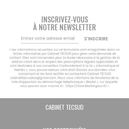
CONTACT
MON COMPTE
INSCRIVEZ-VOUS
NOTRE GROUPE
À NOTRE NEWSLETTER
Vousfinancer Narbonne
Immo Fox
S'INSCRIRE
« Les informations recueillies sur ce formulaire sont enregistrées dans un
fichier informatisé par Cabinet TECSUD pour gérer votre demande de
contact. Elles sont conservées pour la durée nécessaire à la gestion de la
relation client dans le respect des prescriptions légales applicables et
sont destinées à nos conseillers Conformément à la loi « informatique et
libertés », vous pouvez exercer votre droit d'accès aux données vous
concernant et les faire rectifier en contactant Cabinet TECSUD
cabinettecsudice@gmail.com. Nous vous informons de l'existence de la
liste d'opposition au démarchage téléphonique « Bloctel », sur laquelle
vous pouvez vous inscrire ici :
https://www.bloctel.gouv.fr/
»
CABINET TECSUD