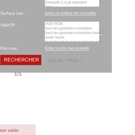
Surface min :
Ville/CP :
Prix max :
+ Plus de critères
Trier par :
Date
Prix -/+
Prix +/-
1/1
lide