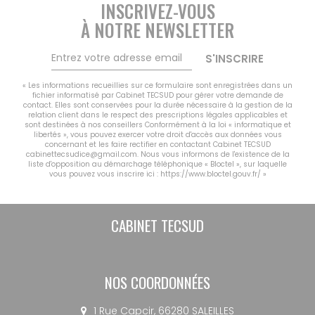
CONTACT
INSCRIVEZ-VOUS
À NOTRE NEWSLETTER
MON COMPTE
NOTRE GROUPE
S'INSCRIRE
Vousfinancer Narbonne
« Les informations recueillies sur ce formulaire sont enregistrées dans un
Immo Fox
fichier informatisé par Cabinet TECSUD pour gérer votre demande de
contact. Elles sont conservées pour la durée nécessaire à la gestion de la
relation client dans le respect des prescriptions légales applicables et
sont destinées à nos conseillers Conformément à la loi « informatique et
libertés », vous pouvez exercer votre droit d'accès aux données vous
concernant et les faire rectifier en contactant Cabinet TECSUD
cabinettecsudice@gmail.com. Nous vous informons de l'existence de la
liste d'opposition au démarchage téléphonique « Bloctel », sur laquelle
vous pouvez vous inscrire ici :
https://www.bloctel.gouv.fr/
»
CABINET TECSUD
NOS COORDONNÉES
1 Rue Capcir, 66280 SALEILLES