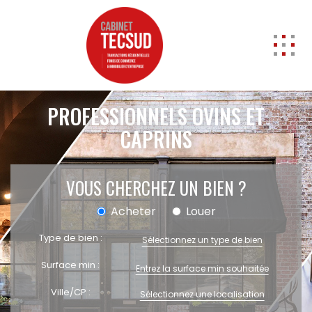
ACCUEIL
PROFESSIONNELS OVINS ET
ACHETER
CAPRINS
Professionnels
Entrepôts
A vendre
VOUS CHERCHEZ UN BIEN ?
Locaux commerciaux
Acheter
Louer
A vendre
A louer
Type de bien :
Sélectionnez un type de bien
Cession de Droit au bail
Surface min :
Murs
Transmission d'entreprise
Ville/CP :
Sélectionnez une localisation
Local d'activités