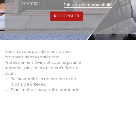
Prix max :
A vendre
Fonds de commerce
High-Tech
+ Plus de critères
Hotel / Rest / Bar
Commerces Prox.
Distribution
Nous n'avons pas de biens à vous
Beauté / Coiffure
proposer dans la catégorie
Equipement
Professionnels Ovins et caprins pour le
moment , plusieurs options s'offrent à
BTP
vous :
Artisanat
Re-soumettre la recherche avec
Transport / Garage
moins de critères.
Transmettez-nous votre demande
Imprimerie / Comm.
Industrie
VENDRE
NOTRE AGENCE