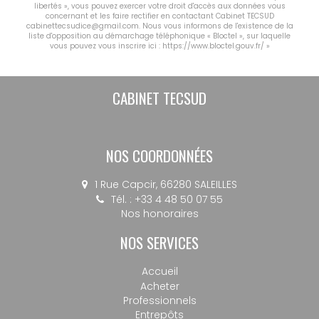
libertés », vous pouvez exercer votre droit d'accès aux données vous
concernant et les faire rectifier en contactant Cabinet TECSUD
cabinettecsudice@gmail.com. Nous vous informons de l'existence de la
liste d'opposition au démarchage téléphonique « Bloctel », sur laquelle
vous pouvez vous inscrire ici :
https://www.bloctel.gouv.fr/
»
CABINET TECSUD
NOS COORDONNÉES
1 Rue Capcir, 66280 SALEILLES
Tél. : +33 4 48 50 07 55
Nos honoraires
NOS SERVICES
Accueil
Acheter
Professionnels
Entrepôts