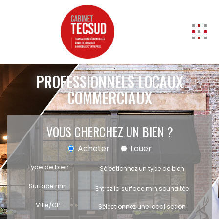
ACCUEIL
PROFESSIONNELS LOCAUX
ACHETER
COMMERCIAUX
Professionnels
Entrepôts
A vendre
VOUS CHERCHEZ UN BIEN ?
Locaux commerciaux
Acheter
Louer
A vendre
A louer
Type de bien :
Sélectionnez un type de bien
Cession de Droit au bail
Surface min :
Murs
Transmission d'entreprise
Ville/CP :
Sélectionnez une localisation
Local d'activités