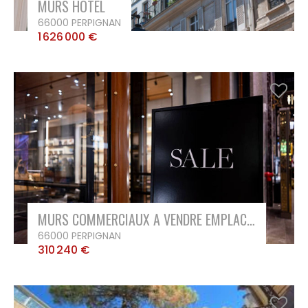
CONTACT
MURS HOTEL
66000 PERPIGNAN
MON COMPTE
1 626 000 €
NOTRE GROUPE
Vousfinancer Narbonne
Immo Fox
MURS COMMERCIAUX A VENDRE EMPLACEMENT N°1
66000 PERPIGNAN
310 240 €