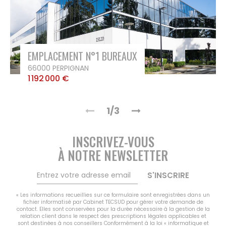
EMPLACEMENT N°1 BUREAUX
66000 PERPIGNAN
1 192 000 €
1/3
INSCRIVEZ-VOUS
À NOTRE NEWSLETTER
S'INSCRIRE
« Les informations recueillies sur ce formulaire sont enregistrées dans un
fichier informatisé par Cabinet TECSUD pour gérer votre demande de
contact. Elles sont conservées pour la durée nécessaire à la gestion de la
relation client dans le respect des prescriptions légales applicables et
sont destinées à nos conseillers Conformément à la loi « informatique et