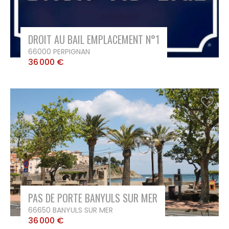
DROIT AU BAIL EMPLACEMENT N°1
66000 PERPIGNAN
36 000 €
PAS DE PORTE BANYULS SUR MER
66650 BANYULS SUR MER
36 000 €