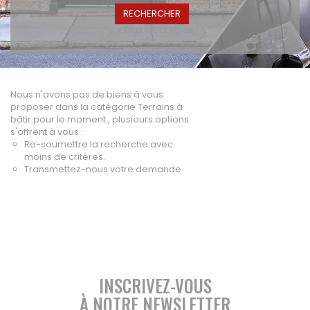
A vendre
+ Plus de critères
Fonds de commerce
High-Tech
Hotel / Rest / Bar
Commerces Prox.
Nous n'avons pas de biens à vous
Distribution
proposer dans la catégorie Terrains à
bâtir pour le moment , plusieurs options
Beauté / Coiffure
s'offrent à vous :
Equipement
Re-soumettre la recherche avec
BTP
moins de critères.
Transmettez-nous votre demande
Artisanat
Transport / Garage
Imprimerie / Comm.
Industrie
VENDRE
INSCRIVEZ-VOUS
NOTRE AGENCE
À NOTRE NEWSLETTER