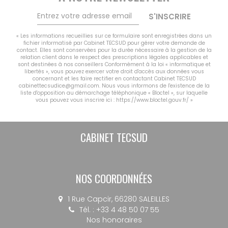
CONTACT
S'INSCRIRE
MON COMPTE
« Les informations recueillies sur ce formulaire sont enregistrées dans un
NOTRE GROUPE
fichier informatisé par Cabinet TECSUD pour gérer votre demande de
contact. Elles sont conservées pour la durée nécessaire à la gestion de la
Vousfinancer Narbonne
relation client dans le respect des prescriptions légales applicables et
sont destinées à nos conseillers Conformément à la loi « informatique et
Immo Fox
libertés », vous pouvez exercer votre droit d'accès aux données vous
concernant et les faire rectifier en contactant Cabinet TECSUD
cabinettecsudice@gmail.com. Nous vous informons de l'existence de la
liste d'opposition au démarchage téléphonique « Bloctel », sur laquelle
vous pouvez vous inscrire ici :
https://www.bloctel.gouv.fr/
»
CABINET TECSUD
NOS COORDONNÉES
1 Rue Capcir, 66280 SALEILLES
Tél. : +33 4 48 50 07 55
Nos honoraires