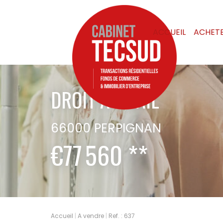
ACCUEIL
ACHET
DROIT AU BAIL
66000 PERPIGNAN
€77 560
**
Accueil
A vendre
Ref. : 637