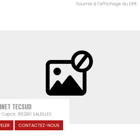
Soumis à l'affichage du DPE
INET TECSUD
e Capcir, 66280 SALEILLES
PELER
CONTACTEZ-NOUS