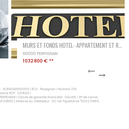
HOTEL BUREAU - QUARTIER COSSU
66000 PERPIGNAN
328 800 €
**
iret : 82840431900059 | RCS : Perpignan | Numero TVA
rance RCP : 120412H |
PERPIGNAN | Caisse de garantie financière : GALIAN. | N° de caisse
: ANM CONSO | Adresse du médiateur : 62 rue Tiquetonne 75002 PARIS