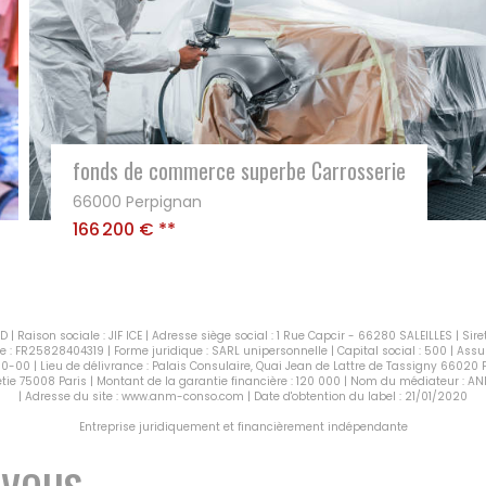
MURS ET FONDS HOTEL- APPARTEMENT ET RESTAURANT
66000 PERPIGNAN
1 032 800 €
**
 | Raison sociale : JIF ICE | Adresse siège social : 1 Rue Capcir - 66280 SALEILLES | S
 FR25828404319 | Forme juridique : SARL unipersonnelle | Capital social : 500 | Assu
0-00 | Lieu de délivrance : Palais Consulaire, Quai Jean de Lattre de Tassigny 66020 
Boetie 75008 Paris | Montant de la garantie financière : 120 000 | Nom du médiateur 
| Adresse du site :
www.anm-conso.com
| Date d'obtention du label : 21/01/2020
Entreprise juridiquement et financièrement indépendante