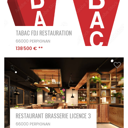
TABAC FDJ RESTAURATION
66000 PERPIGNAN
138 500 €
**
RESTAURANT BRASSERIE LICENCE 3
66000 PERPIGNAN