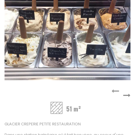
A vendre
Fonds de commerce
High-Tech
Hotel / Rest / Bar
Commerces Prox.
Distribution
Beauté / Coiffure
Equipement
BTP
Artisanat
Transport / Garage
Imprimerie / Comm.
Industrie
51 m²
VENDRE
NOTRE AGENCE
GLACIER CREPERIE PETITE RESTAURATION
Dans une station balnéaire où il fait bon vivre, au coeur d'une