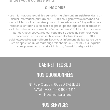
S'INSCRIRE
« Les informations recueillies sur ce formulaire sont enregistrées dans un
fichier informatisé par Cabinet TECSUD pour gérer votre demande de
contact. Elles sont conservées pour la durée nécessaire à la gestion de la
relation client dans le respect des prescriptions légales applicables et
sont destinées à nos conseillers Conformément à la loi « informatique et
libertés », vous pouvez exercer votre droit d'accès aux données vous
concernant et les faire rectifier en contactant Cabinet TECSUD
cabinettecsudice@gmail.com. Nous vous informons de l'existence de la
liste d'opposition au démarchage téléphonique « Bloctel », sur laquelle
vous pouvez vous inscrire ici :
https://www.bloctel.gouv.fr/
»
CABINET TECSUD
NOS COORDONNÉES
1 Rue Capcir, 66280 SALEILLES
Tél. : +33 4 48 50 07 55
Nos honoraires
NOS SERVICES