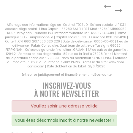
Affichage des informations légales : Cabinet TECSUD | Raison sociale : JIF ICE |
Adresse siège social : 1 Rue Capcir - 66280 SALEILLES | Siret : 82840431900059 |
RCS : Perpignan | Numero TVA Intracommunautaire : FR25828404319 | Forme
juridique : SARL unipersonnelle | Capital social : 500 | Assurance RCP : 120412H |
Carte T : CPI 6601 2017 000 020 220 | Date de délivrance : 0000-00-00 | Lieu de
délivrance : Palais Consulaire, Quai Jean de Lattre de Tassigny 66020
PERPIGNAN | Caisse de garantie financière : GALIAN. | N° de caisse de garantie :
120412 | Adresse caisse de garantie : 89 rue de la Boetie 75008 Paris | Montant
de la garantie financière : 120 000 | Nom du médiateur : ANM CONSO | Adresse
du médiateur : 62 rue Tiquetonne 75002 PARIS | Adresse du site :
www.anm-
conso.com
| Date d'obtention du label : 21/01/2020
Entreprise juridiquement et financièrement indépendante
INSCRIVEZ-VOUS
À NOTRE NEWSLETTER
Veuillez saisir une adresse valide
Vous êtes désormais inscrit à notre newsletter !