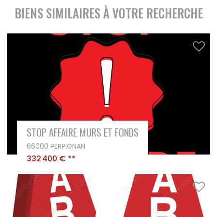
BIENS SIMILAIRES À VOTRE RECHERCHE
STOP AFFAIRE MURS ET FONDS
66000 PERPIGNAN
332 400 €
**