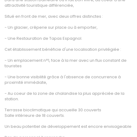
CONTACT
attractivité touristique différenciée,
MON COMPTE
Situé en front de mer, avec deux offres distinctes :
NOTRE GROUPE
- Un glacier, crêperie sur place ou à emporter,
Vousfinancer Narbonne
- Une Restauration de Tapas Espagnol.
Immo Fox
Cet établissement bénéficie d'une localisation privilégiée :
- Un emplacement n°1, face à la mer avec un flux constant de
touristes
- Une bonne visibilité grâce à l'absence de concurrence à
proximité immédiate,
- Au coeur de la zone de chalandise la plus appréciée de la
station.
Terrasse bioclimatique qui accueille 30 couverts
Salle intérieure de 18 couverts.
Un beau potentiel de développement est encore envisageable