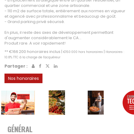
CONTACT
- Emplacement stratégique entre un quartier résidentiel, un
quartier commercial et une zone artisanale.
- 110 m2 de surface totale, entièrement aux normes en vigueur
MON COMPTE
et agencé avec professionnalisme et beaucoup de goût.
- Grand parking privé sécurisé.
NOTRE GROUPE
Vousfinancer Narbonne
En plus, il reste des axes de développement permettant
d'augmenter considérablement le CA...
Immo Fox
Produit rare. A voir rapidement!
** €166 200
honoraires inclus
|
|
€150 000
hors honoraires
Honoraires :
10.8% TTC à la charge de l'acquéreur
Partager :
Nos honoraires
GÉNÉRAL