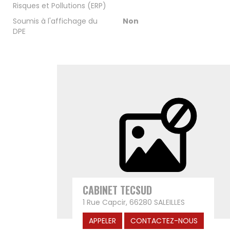
Risques et Pollutions (ERP)
Soumis à l'affichage du
Non
DPE
CABINET TECSUD
1 Rue Capcir, 66280 SALEILLES
APPELER
CONTACTEZ-NOUS