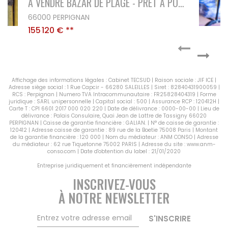
fonds de commerce superbe Carrosserie
66000 Perpignan
166 200 €
**
Affichage des informations légales : Cabinet TECSUD | Raison sociale : JIF ICE |
Adresse siège social : 1 Rue Capcir - 66280 SALEILLES | Siret : 82840431900059 |
RCS : Perpignan | Numero TVA Intracommunautaire : FR25828404319 | Forme
juridique : SARL unipersonnelle | Capital social : 500 | Assurance RCP : 120412H |
Carte T : CPI 6601 2017 000 020 220 | Date de délivrance : 0000-00-00 | Lieu de
délivrance : Palais Consulaire, Quai Jean de Lattre de Tassigny 66020
PERPIGNAN | Caisse de garantie financière : GALIAN. | N° de caisse de garantie :
120412 | Adresse caisse de garantie : 89 rue de la Boetie 75008 Paris | Montant
de la garantie financière : 120 000 | Nom du médiateur : ANM CONSO | Adresse
du médiateur : 62 rue Tiquetonne 75002 PARIS | Adresse du site :
www.anm-
conso.com
| Date d'obtention du label : 21/01/2020
Entreprise juridiquement et financièrement indépendante
INSCRIVEZ-VOUS
À NOTRE NEWSLETTER
S'INSCRIRE