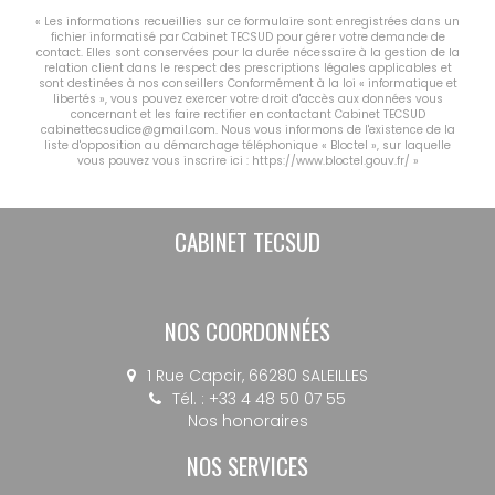
« Les informations recueillies sur ce formulaire sont enregistrées dans un
fichier informatisé par Cabinet TECSUD pour gérer votre demande de
contact. Elles sont conservées pour la durée nécessaire à la gestion de la
relation client dans le respect des prescriptions légales applicables et
sont destinées à nos conseillers Conformément à la loi « informatique et
libertés », vous pouvez exercer votre droit d'accès aux données vous
concernant et les faire rectifier en contactant Cabinet TECSUD
cabinettecsudice@gmail.com. Nous vous informons de l'existence de la
liste d'opposition au démarchage téléphonique « Bloctel », sur laquelle
vous pouvez vous inscrire ici :
https://www.bloctel.gouv.fr/
»
CABINET TECSUD
NOS COORDONNÉES
1 Rue Capcir, 66280 SALEILLES
Tél. : +33 4 48 50 07 55
Nos honoraires
NOS SERVICES