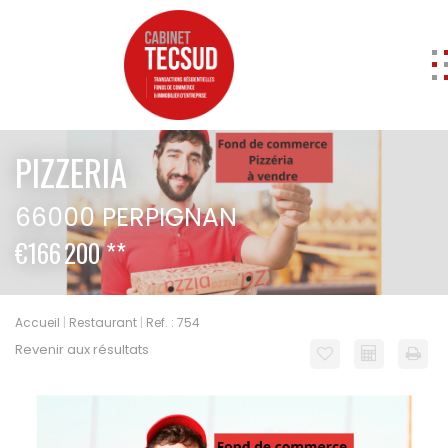
ACCUEIL
PIZZERIA
ACHETER
66000 PERPIGNAN
Professionnels
Entrepôts
€166 200
**
A vendre
Locaux commerciaux
A vendre
Accueil
Restaurant
Ref. : 754
A louer
Revenir aux résultats
Cession de Droit au bail
Murs
Transmission d'entreprise
Local d'activités