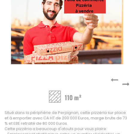
A vendre
Fonds de commerce
High-Tech
Hotel / Rest / Bar
Commerces Prox.
Distribution
Beauté / Coiffure
Equipement
BTP
Artisanat
Transport / Garage
Imprimerie / Comm.
110 m²
Industrie
VENDRE
Situé dans la périphérie de Perpignan, cette pizzéria sur place
et à emporter avec CA HT de 200 000 Euros, marge brute de 73
NOTRE AGENCE
% et EBE retraité de 80 000 Euros.
Cette pizzéria a beaucoup d'atouts pour vous plaire: