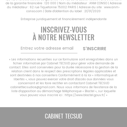
de la garantie financière : 120 000 | Nom du médiateur : ANM CONSO | Adresse
du médiateur : 62 rue Tiquetonne 75002 PARIS | Adresse du site :
www.anm-
conso.com
| Date d'obtention du label : 21/01/2020
Entreprise juridiquement et financièrement indépendante
INSCRIVEZ-VOUS
À NOTRE NEWSLETTER
S'INSCRIRE
« Les informations recueillies sur ce formulaire sont enregistrées dans un
fichier informatisé par Cabinet TECSUD pour gérer votre demande de
contact. Elles sont conservées pour la durée nécessaire à la gestion de la
relation client dans le respect des prescriptions légales applicables et
sont destinées à nos conseillers Conformément à la loi « informatique et
libertés », vous pouvez exercer votre droit d'accès aux données vous
concernant et les faire rectifier en contactant Cabinet TECSUD
cabinettecsudice@gmail.com. Nous vous informons de l'existence de la
liste d'opposition au démarchage téléphonique « Bloctel », sur laquelle
vous pouvez vous inscrire ici :
https://www.bloctel.gouv.fr/
»
CABINET TECSUD