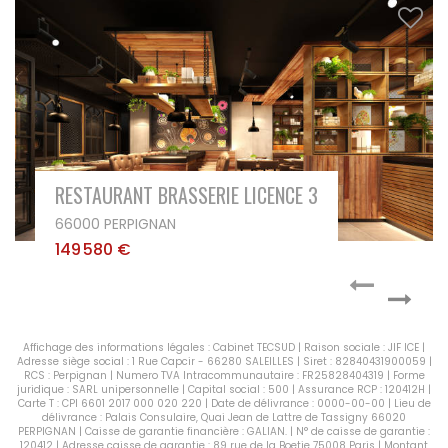
RESTAURANT BRASSERIE LICENCE 3
66000 PERPIGNAN
149 580 €
Affichage des informations légales : Cabinet TECSUD | Raison sociale : JIF ICE |
Adresse siège social : 1 Rue Capcir - 66280 SALEILLES | Siret : 82840431900059 |
RCS : Perpignan | Numero TVA Intracommunautaire : FR25828404319 | Forme
juridique : SARL unipersonnelle | Capital social : 500 | Assurance RCP : 120412H |
Carte T : CPI 6601 2017 000 020 220 | Date de délivrance : 0000-00-00 | Lieu de
délivrance : Palais Consulaire, Quai Jean de Lattre de Tassigny 66020
PERPIGNAN | Caisse de garantie financière : GALIAN. | N° de caisse de garantie :
120412 | Adresse caisse de garantie : 89 rue de la Boetie 75008 Paris | Montant