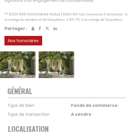
signature d'un engagement de confidentialité.
** €921 400
honoraires inclus
|
|
€900 400
hors honoraires
Honoraires : à
la charge du vendeur et de l'acquéreur, 2.47% TTC à la charge de l'acquéreur.
Partager :
Nos honoraires
GÉNÉRAL
Type de bien
Fonds de commerce
Type de transaction
A vendre
LOCALISATION