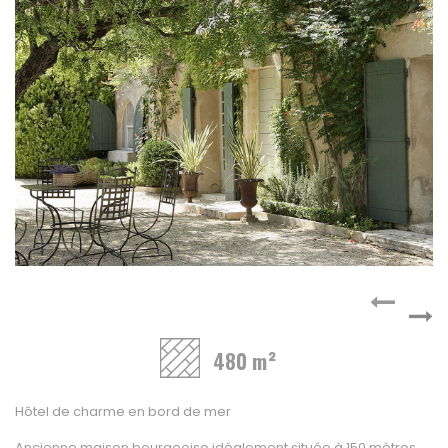
A vendre
Fonds de commerce
High-Tech
Hotel / Rest / Bar
Commerces Prox.
Distribution
Beauté / Coiffure
Equipement
BTP
Artisanat
Transport / Garage
Imprimerie / Comm.
Industrie
480 m²
VENDRE
NOTRE AGENCE
Hôtel de charme en bord de mer
Ancienne maison bourgeoise idéalement située à 150 mètres