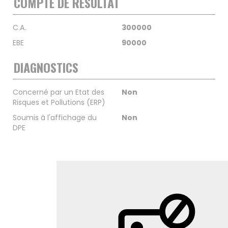
COMPTE DE RÉSULTAT
C.A.
300000
EBE
90000
DIAGNOSTICS
Concerné par un Etat des
Non
Risques et Pollutions (ERP)
Soumis à l'affichage du
Non
DPE