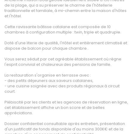
CONTACT
de la plage, qui a su préserver le charme de l'hôtellerie
traditionnelle et familiale, à mi-chemin entre la maison d'hôtes
MON COMPTE
et l'hôtel.
NOTRE GROUPE
Cette ravissante bâtisse catalane est composée de 10
Vousfinancer Narbonne
chambres à configuration multiple : twin, triple et quadruple.
Immo Fox
Doté d'une literie de qualité, l'Hôtel est entièrement climatisé et
dispose de balcon pour chaque chambre .
Vous serez séduit par cet agréable établissement où règne
l'esprit convivial et chaleureux des pensions de famille.
La restauration s'organise en terrasse avec :
- des petits déjeuners aux saveurs catalanes,
- une cuisine soignée avec des produits régionaux à circuit
court.
Plébiscité par les clients et les agences de réservation en ligne,
cet établissement affiche un bon score et de belles
appréciations.
Dossier confidentiel consultable après entretien, présentation
d'un justificatif de fonds disponible d'au moins 300K€ et de la