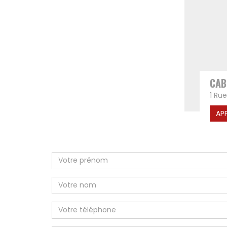
CAB
1 Ru
AP