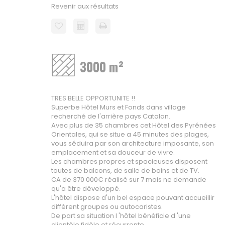
Revenir aux résultats
3000 m²
TRES BELLE OPPORTUNITE !!
Superbe Hôtel Murs et Fonds dans village
recherché de l'arrière pays Catalan.
Avec plus de 35 chambres cet Hôtel des Pyrénées
Orientales, qui se situe a 45 minutes des plages,
vous séduira par son architecture imposante, son
emplacement et sa douceur de vivre.
Les chambres propres et spacieuses disposent
toutes de balcons, de salle de bains et de TV.
CA de 370 000€ réalisé sur 7 mois ne demande
qu'a être développé.
L'hôtel dispose d'un bel espace pouvant accueillir
diffèrent groupes ou autocaristes.
De part sa situation l 'hôtel bénéficie d 'une
clientèle fidèle et récurrente.