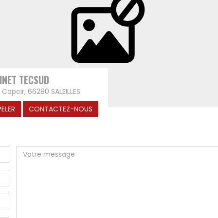
INET TECSUD
e Capcir, 66280 SALEILLES
PELER
CONTACTEZ-NOUS