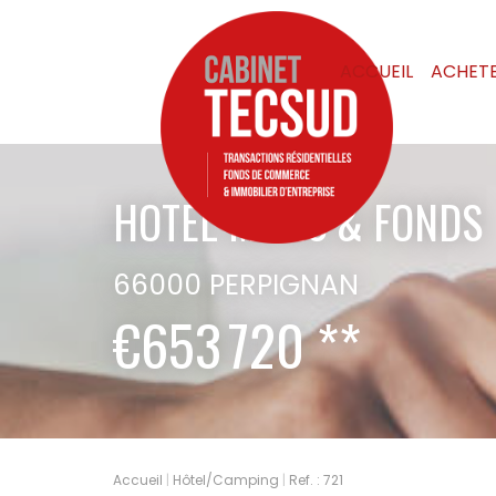
ACCUEIL
ACHET
HOTEL MURS & FONDS
66000 PERPIGNAN
€653 720
**
Accueil
Hôtel/Camping
Ref. : 721