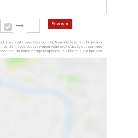
Envoyer
ct. Elles sont conservées pour la durée nécessaire à la gestion
t libertés », vous pouvez exercer votre droit d'accès aux données
opposition au démarchage téléphonique « Bloctel », sur laquelle