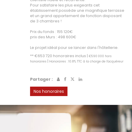
Pour satisfaire les plus exigeants cet
établissement possède une magnifique terrasse
et un grand appartement de fonction disposant
de 3 chambres !
Prix du fonds : 155 120€
prix des Murs : 498 600€
Le projet idéal pour se lancer dans l'hôtellerie.
** €653 720
honoraires inclus
|
€590 000
hors
|
honoraires
Honoraires : 10.8% TTC à la charge de l'acquéreur
Partager :
Nos honoraires