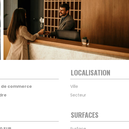
LOCALISATION
s de commerce
Ville
dre
Secteur
SURFACES
0 EUR
Surface