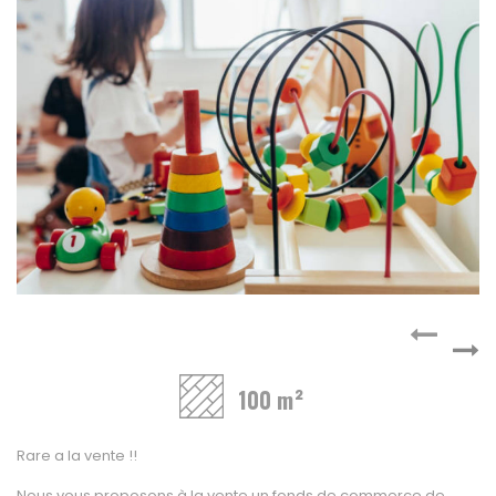
A vendre
Fonds de commerce
High-Tech
Hotel / Rest / Bar
Commerces Prox.
Distribution
Beauté / Coiffure
Equipement
BTP
Artisanat
Transport / Garage
Imprimerie / Comm.
Industrie
100 m²
VENDRE
NOTRE AGENCE
Rare a la vente !!
Nous vous proposons à la vente un fonds de commerce de