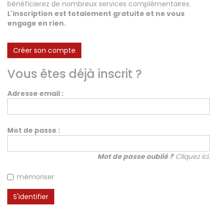
bénéficierez de nombreux services complémentaires.
A vendre
L'inscription est totalement gratuite et ne vous
Fonds de commerce
engage en rien.
High-Tech
Hotel / Rest / Bar
Créer son compte
Commerces Prox.
Vous êtes déjà inscrit ?
Distribution
Beauté / Coiffure
Adresse email :
Equipement
BTP
Artisanat
Mot de passe :
Transport / Garage
Imprimerie / Comm.
Mot de passe oublié ?
Cliquez ici.
Industrie
mémoriser
VENDRE
S'identifier
NOTRE AGENCE