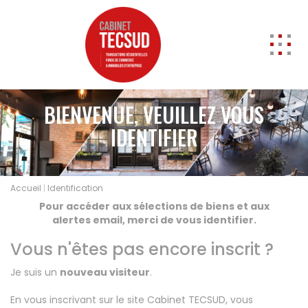
ACCUEIL
BIENVENUE, VEUILLEZ VOUS
ACHETER
IDENTIFIER
Professionnels
Entrepôts
A vendre
Accueil
Identification
Locaux commerciaux
Pour accéder aux sélections de biens et aux
A vendre
alertes email, merci de vous identifier.
A louer
Vous n'êtes pas encore inscrit ?
Cession de Droit au bail
Murs
Je suis un
nouveau visiteur
.
Transmission d'entreprise
En vous inscrivant sur le site Cabinet TECSUD, vous
Local d'activités