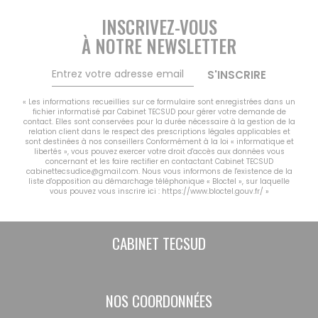
CONTACT
INSCRIVEZ-VOUS
MON COMPTE
À NOTRE NEWSLETTER
NOTRE GROUPE
Vousfinancer Narbonne
S'INSCRIRE
Immo Fox
« Les informations recueillies sur ce formulaire sont enregistrées dans un
fichier informatisé par Cabinet TECSUD pour gérer votre demande de
contact. Elles sont conservées pour la durée nécessaire à la gestion de la
relation client dans le respect des prescriptions légales applicables et
sont destinées à nos conseillers Conformément à la loi « informatique et
libertés », vous pouvez exercer votre droit d'accès aux données vous
concernant et les faire rectifier en contactant Cabinet TECSUD
cabinettecsudice@gmail.com. Nous vous informons de l'existence de la
liste d'opposition au démarchage téléphonique « Bloctel », sur laquelle
vous pouvez vous inscrire ici :
https://www.bloctel.gouv.fr/
»
CABINET TECSUD
NOS COORDONNÉES