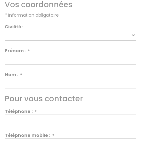
Vos coordonnées
A vendre
Fonds de commerce
* Information obligatoire
High-Tech
Civilité :
Hotel / Rest / Bar
Commerces Prox.
Distribution
Prénom :
*
Beauté / Coiffure
Equipement
BTP
Nom :
*
Artisanat
Transport / Garage
Imprimerie / Comm.
Pour vous contacter
Industrie
Téléphone :
*
VENDRE
NOTRE AGENCE
Téléphone mobile :
*