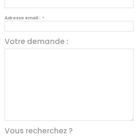
CONTACT
MON COMPTE
Adresse email :
*
NOTRE GROUPE
Vousfinancer Narbonne
Votre demande :
Immo Fox
Vous recherchez ?