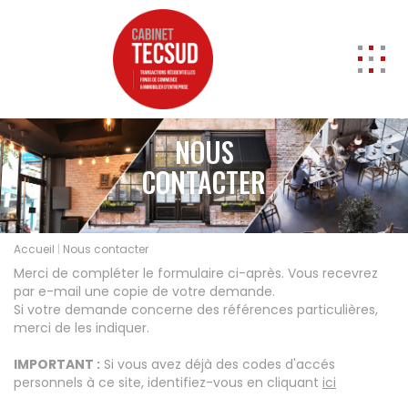
ACCUEIL
NOUS
ACHETER
CONTACTER
Professionnels
Entrepôts
A vendre
Accueil
Nous contacter
Locaux commerciaux
Merci de compléter le formulaire ci-après. Vous recevrez
A vendre
par e-mail une copie de votre demande.
A louer
Si votre demande concerne des références particulières,
merci de les indiquer.
Cession de Droit au bail
Murs
IMPORTANT :
Si vous avez déjà des codes d'accés
Transmission d'entreprise
personnels à ce site, identifiez-vous en cliquant
ici
Local d'activités