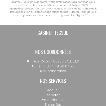
libertés », vous pouvez exercer votre droit d'accès aux données vous
concernant et les faire rectifier en contactant Cabinet TECSUD
cabinettecsudice@gmail.com. Nous vous informons de l'existence de la
liste d'opposition au démarchage téléphonique « Bloctel », sur laquelle
vous pouvez vous inscrire ici :
https://www.bloctel.gouv.fr/
»
CABINET TECSUD
NOS COORDONNÉES
1 Rue Capcir, 66280 SALEILLES
Tél. : +33 4 48 50 07 55
Nos honoraires
NOS SERVICES
Accueil
Acheter
Professionnels
Entrepôts