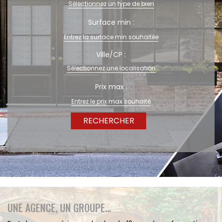
Sélectionnez un type de bien
A vendre
Surface min :
Fonds de commerce
High-Tech
Hotel / Rest / Bar
Ville/CP :
Commerces Prox.
Sélectionnez une localisation
Distribution
Beauté / Coiffure
Prix max :
Equipement
BTP
Artisanat
+ Plus de critères
Transport / Garage
Imprimerie / Comm.
Industrie
VENDRE
NOTRE AGENCE
UNE AGENCE, UN GROUPE...