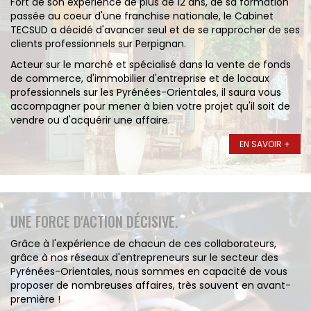
CONTACT
Fort de son expérience de plus de 12 ans, de sa formation
passée au coeur d'une franchise nationale, le Cabinet
MON COMPTE
TECSUD a décidé d'avancer seul et de se rapprocher de ses
clients professionnels sur Perpignan.
NOTRE GROUPE
Acteur sur le marché et spécialisé dans la vente de fonds
Vousfinancer Narbonne
de commerce, d'immobilier d'entreprise et de locaux
Immo Fox
professionnels sur les Pyrénées-Orientales, il saura vous
accompagner pour mener à bien votre projet qu'il soit de
vendre ou d'acquérir une affaire.
EN SAVOIR +
UNE FORCE D'ACTION DÉCISIVE.
Grâce à l'expérience de chacun de ces collaborateurs,
grâce à nos réseaux d'entrepreneurs sur le secteur des
Pyrénées-Orientales, nous sommes en capacité de vous
proposer de nombreuses affaires, très souvent en avant-
première !